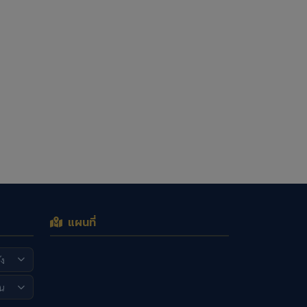
แผนที่
ัง
น